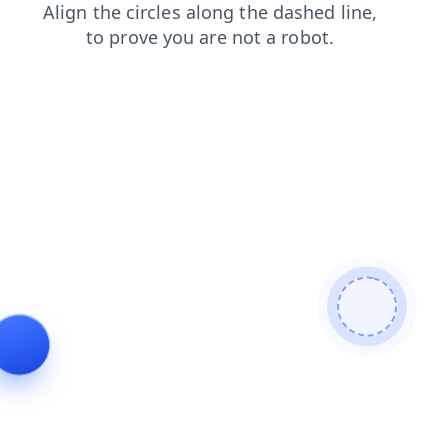
login
news
faq